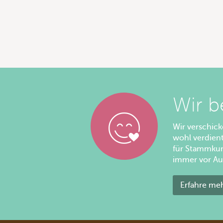
Wir b
Wir verschic
wohl verdien
für Stammkun
immer vor Au
Erfahre me