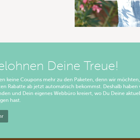
elohnen Deine Treue!
ken keine Coupons mehr zu den Paketen, denn wir möchten,
ten Rabatte ab jetzt automatisch bekommst. Deshalb haben 
den und Dein eigenes Webbüro kreiert, wo Du Deine aktuel
gen hast.
hr