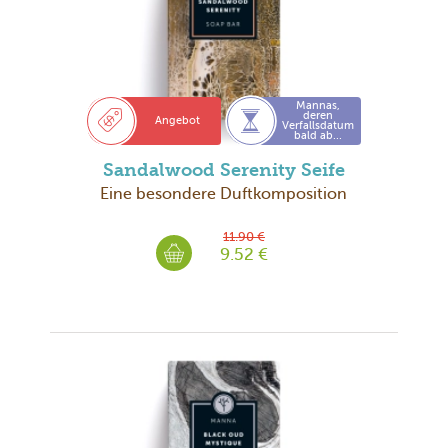
Mannas,
deren
Angebot
Verfallsdatum
bald ab...
Sandalwood Serenity Seife
Eine besondere Duftkomposition
11.90 €
9.52 €