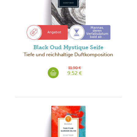
Mannas,
deren
Angebot
Verfallsdatum
bald ab...
Black Oud Mystique Seife
Tiefe und reichhaltige Duftkomposition
11.90 €
9.52 €