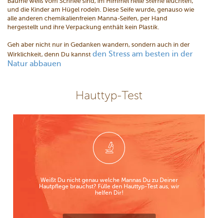
Bäume weiß vom Schnee sind, im Himmel helle Sterne leuchten,
und die Kinder am Hügel rodeln. Diese Seife wurde, genauso wie
alle anderen chemikalienfreien Manna-Seifen, per Hand
hergestellt und ihre Verpackung enthält kein Plastik.
Geh aber nicht nur in Gedanken wandern, sondern auch in der
den Stress am besten in der
Wirklichkeit, denn Du kannst
Natur abbauen
Hauttyp-Test
Weißt Du nicht genau welche Mannas Du zu Deiner
Hautpflege brauchst? Fülle den Hauttyp-Test aus, wir
helfen Dir!