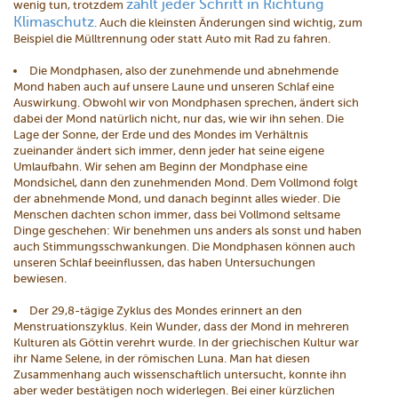
zählt jeder Schritt in Richtung
wenig tun, trotzdem
Klimaschutz
. Auch die kleinsten Änderungen sind wichtig, zum
Beispiel die Mülltrennung oder statt Auto mit Rad zu fahren.
Die Mondphasen, also der zunehmende und abnehmende
Mond haben auch auf unsere Laune und unseren Schlaf eine
Auswirkung. Obwohl wir von Mondphasen sprechen, ändert sich
dabei der Mond natürlich nicht, nur das, wie wir ihn sehen. Die
Lage der Sonne, der Erde und des Mondes im Verhältnis
zueinander ändert sich immer, denn jeder hat seine eigene
Umlaufbahn. Wir sehen am Beginn der Mondphase eine
Mondsichel, dann den zunehmenden Mond. Dem Vollmond folgt
der abnehmende Mond, und danach beginnt alles wieder. Die
Menschen dachten schon immer, dass bei Vollmond seltsame
Dinge geschehen: Wir benehmen uns anders als sonst und haben
auch Stimmungsschwankungen. Die Mondphasen können auch
unseren Schlaf beeinflussen, das haben Untersuchungen
bewiesen.
Der 29,8-tägige Zyklus des Mondes erinnert an den
Menstruationszyklus. Kein Wunder, dass der Mond in mehreren
Kulturen als Göttin verehrt wurde. In der griechischen Kultur war
ihr Name Selene, in der römischen Luna. Man hat diesen
Zusammenhang auch wissenschaftlich untersucht, konnte ihn
aber weder bestätigen noch widerlegen. Bei einer kürzlichen