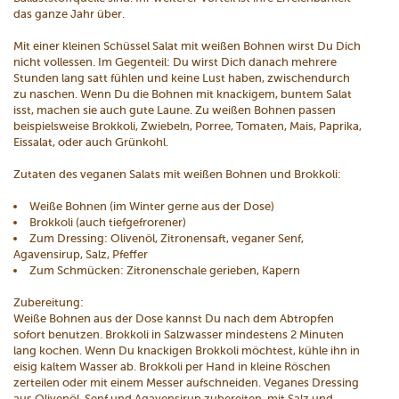
das ganze Jahr über.
Mit einer kleinen Schüssel Salat mit weißen Bohnen wirst Du Dich
nicht vollessen. Im Gegenteil: Du wirst Dich danach mehrere
Stunden lang satt fühlen und keine Lust haben, zwischendurch
zu naschen. Wenn Du die Bohnen mit knackigem, buntem Salat
isst, machen sie auch gute Laune. Zu weißen Bohnen passen
beispielsweise Brokkoli, Zwiebeln, Porree, Tomaten, Mais, Paprika,
Eissalat, oder auch Grünkohl.
Zutaten des veganen Salats mit weißen Bohnen und Brokkoli:
Weiße Bohnen (im Winter gerne aus der Dose)
Brokkoli (auch tiefgefrorener)
Zum Dressing: Olivenöl, Zitronensaft, veganer Senf,
Agavensirup, Salz, Pfeffer
Zum Schmücken: Zitronenschale gerieben, Kapern
Zubereitung:
Weiße Bohnen aus der Dose kannst Du nach dem Abtropfen
sofort benutzen. Brokkoli in Salzwasser mindestens 2 Minuten
lang kochen. Wenn Du knackigen Brokkoli möchtest, kühle ihn in
eisig kaltem Wasser ab. Brokkoli per Hand in kleine Röschen
zerteilen oder mit einem Messer aufschneiden. Veganes Dressing
aus Olivenöl, Senf und Agavensirup zubereiten, mit Salz und