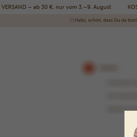
RSAND – ab 30 €, nur vom 3.–9. August
KOST
Hallo, schön, dass Du da bist!