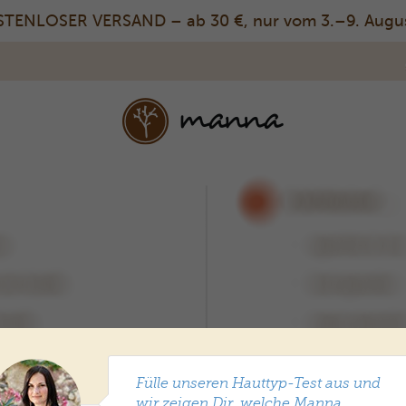
ENLOSER VERSAND – ab 30 €, nur vom 3.–9. August
Fülle unseren Hauttyp-Test aus und
wir zeigen Dir, welche Manna