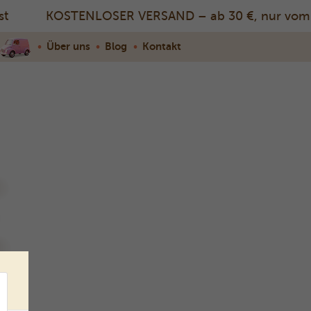
KOSTENLOSER VERSAND – ab 30 €, nur vom 3.
•
Über uns
•
Blog
•
Kontakt