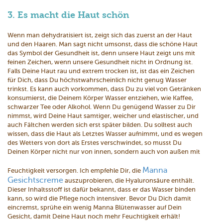
3. Es macht die Haut schön
Wenn man dehydratisiert ist, zeigt sich das zuerst an der Haut
und den Haaren. Man sagt nicht umsonst, dass die schöne Haut
das Symbol der Gesundheit ist, denn unsere Haut zeigt uns mit
feinen Zeichen, wenn unsere Gesundheit nicht in Ordnung ist.
Falls Deine Haut rau und extrem trocken ist, ist das ein Zeichen
für Dich, dass Du höchstwahrscheinlich nicht genug Wasser
trinkst. Es kann auch vorkommen, dass Du zu viel von Getränken
konsumierst, die Deinem Körper Wasser entziehen, wie Kaffee,
schwarzer Tee oder Alkohol. Wenn Du genügend Wasser zu Dir
nimmst, wird Deine Haut samtiger, weicher und elastischer, und
auch Fältchen werden sich erst später bilden. Du solltest auch
wissen, dass die Haut als Letztes Wasser aufnimmt, und es wegen
des Wetters von dort als Erstes verschwindet, so musst Du
Deinen Körper nicht nur von innen, sondern auch von außen mit
Manna
Feuchtigkeit versorgen. Ich empfehle Dir, die
Gesichtscreme
auszuprobieren, die Hyaluronsäure enthält.
Dieser Inhaltsstoff ist dafür bekannt, dass er das Wasser binden
kann, so wird die Pflege noch intensiver. Bevor Du Dich damit
eincremst, sprühe ein wenig Manna Blütenwasser auf Dein
Gesicht, damit Deine Haut noch mehr Feuchtigkeit erhält!