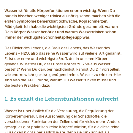
Wasser ist für alle Körperfunktionen enorm wichtig. Wenn Du
nur ein bisschen weniger trinkst als nötig, schon machen sich die
ersten Symptome bemerkbar: Schwäche, Kopfschmerzen,
Müdigkeit. Ich habe die wichtigsten Gründe gesammelt, warum
Dein Körper Wasser benötigt und warum Wassertrinken schon
immer der wichtigste Schönheitspflegetipp war.
Das Elixier des Lebens, die Basis des Lebens, das Wasser des
Lebens - H2O, also das reine Wasser wird auf vielerlei Art genannt.
Es ist der erste und wichtigste Stoff, der in unseren Körper
gelangt. Wusstest Du, dass unser Körper zu 75% aus Wasser
besteht? Wenn Du darüber nachdenkst, kannst Du Dir vorstellen,
wie enorm wichtig es ist, genügend reines Wasser zu trinken. Hier
sind also die 3+1 Gründe, warum Du Wasser trinken musst und
die besten Praktiken dazu!
1. Es erhält die Lebensfunktionen aufrecht
Wasser ist unerlässlich für die Verdauung, die Regulierung der
Körpertemperatur, die Ausscheidung der Schadstoffe, die
verschiedenen Funktionen der Zellen und für vieles mehr. Anders
gesagt, es gibt praktisch keine Körperfunktion, für die diese reine
Flüssigkeit nicht unerlässlich wäre, denn sie funktioniert als