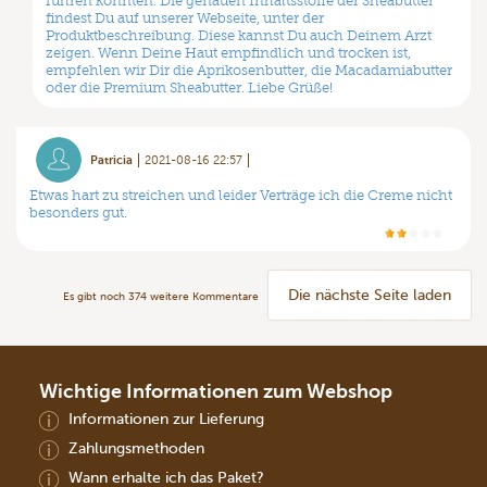
führen könnten. Die genauen Inhaltsstoffe der Sheabutter
findest Du auf unserer Webseite, unter der
Produktbeschreibung. Diese kannst Du auch Deinem Arzt
zeigen. Wenn Deine Haut empfindlich und trocken ist,
empfehlen wir Dir die Aprikosenbutter, die Macadamiabutter
oder die Premium Sheabutter. Liebe Grüße!
Patricia
2021-08-16 22:57
Etwas hart zu streichen und leider Verträge ich die Creme nicht
besonders gut.
Die nächste Seite laden
Es gibt noch
374
weitere Kommentare
Wichtige Informationen zum Webshop
Informationen zur Lieferung
Zahlungsmethoden
Wann erhalte ich das Paket?