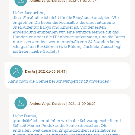
Andrea Varga-Darabos
2022-03-03 07:27
Liebe Jacqueline,
diese Sheabutter ist nicht für die Babyhaut konzipiert. Wir
empfehlen Dir lieber die Feensalbe, die eine naturreine
Sheabutter für Babys und Kinder ist. Vor der ersten
Anwendung empfehlen wir, eine winzige Menge auf das
Handgelenk oder die Ellenbeuge aufzutragen, und die Butter
nur zu verwenden, wenn innerhalb von 24 Stunden keine
allergischen Reaktionen (wie Rötung, Juckreiz, Ausschlag)
auftreten. Liebe Grüße! : )
Damla
2021-11-08 16:43
Kann man die Creme bei Schwangerschaft anwenden?
Andrea Varga-Darabos
2021-11-09 08:25
Liebe Damla,
grundsätzlich empfehlen wir in der Schwangerschaft und
Stillzeit Manna Produkte, die keine ätherischen Öle
enthalten, weil diese bei Empfindlichkeit zu Irritationen