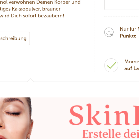
enöl verwöhnen Deinen Körper und
tiges Kakaopulver, brauner
wird Dich sofort bezaubern!
Nur für
Punkte
schreibung
Mome
auf L