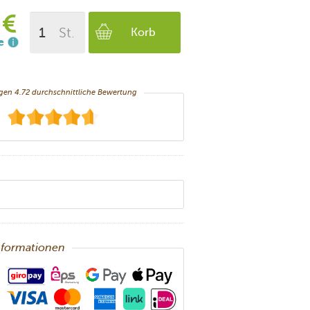
 €
St.
Korb
e
ngen
4.72
durchschnittliche Bewertung
nformationen