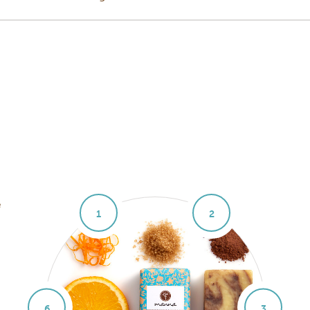
e
1
2
6
3