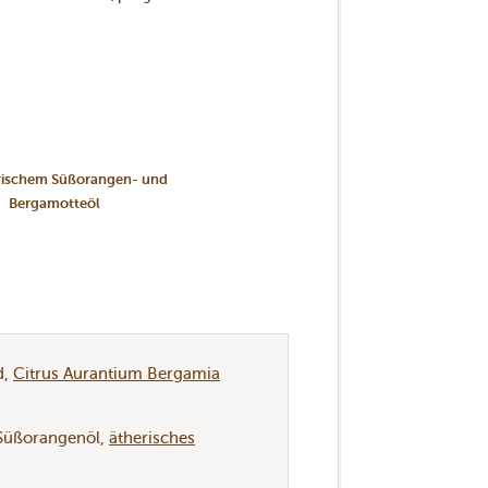
Bergamotteöl
d
Citrus Aurantium Bergamia
 Süßorangenöl
ätherisches