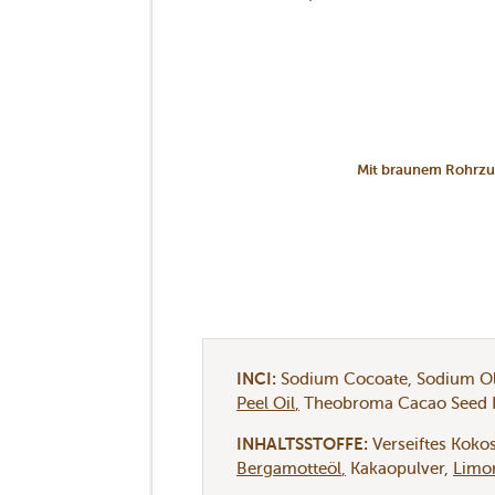
Mit braunem Rohrz
INCI:
Sodium Cocoate
Sodium Ol
Peel Oil
Theobroma Cacao Seed 
INHALTSSTOFFE:
Verseiftes Koko
Bergamotteöl
Kakaopulver
Limo