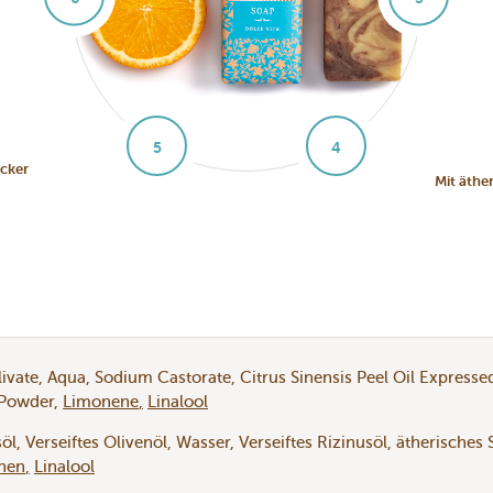
5
4
ucker
Mit ätherischem Süßorangen- und
ivate
Aqua
Sodium Castorate
Citrus Sinensis Peel Oil Expresse
Powder
Limonene
Linalool
söl
Verseiftes Olivenöl
Wasser
Verseiftes Rizinusöl
ätherisches
nen
Linalool