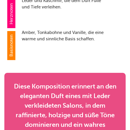
Leder und Kaschmir, die dem Duft Fülle
Herznoten
und Tiefe verleihen.
Amber, Tonkabohne und Vanille, die eine
Basisnoten
warme und sinnliche Basis schaffen.
Diese Komposition erinnert an den
eleganten Duft eines mit Leder
verkleideten Salons, in dem
raffinierte, holzige und süße Töne
dominieren und ein wahres