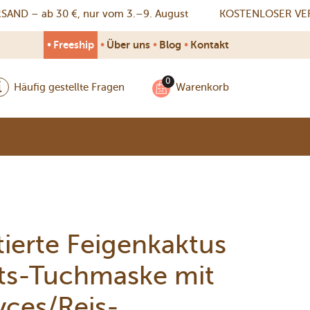
 – ab 30 €, nur vom 3.–9. August
KOSTENLOSER VERSAND
•
•
•
•
Freeship
Über uns
Blog
Kontakt
Häufig gestellte Fragen
Warenkorb
ierte Feigenkaktus
its-Tuchmaske mit
ces/Reis-