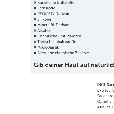
❌ Künstliche Duftstoffe
❌ Farbstoffe
❌ PEG/PEG-Derivate
❌ Silikone
❌ Mineralöl-Derivate
❌ Alkohol
❌ Chemische Emulgatoren
❌ Tierische Inhaltsstoffe
❌ Mikroplastik
❌ Allergene chemische Zusätze
Gib deiner Haut auf natürli
INCI:
Sac
Extract
G
Saccharom
Opuntia D
Asiatica 