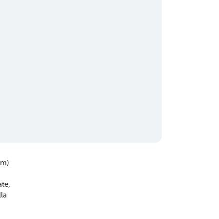
om)
ate
la