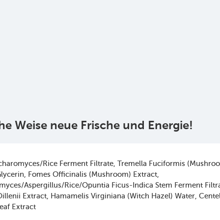
che Weise neue Frische und Energie!
charomyces/Rice Ferment Filtrate
Tremella Fuciformis (Mushro
lycerin
Fomes Officinalis (Mushroom) Extract
yces/Aspergillus/Rice/Opuntia Ficus-Indica Stem Ferment Filtr
illenii Extract
Hamamelis Virginiana (Witch Hazel) Water
Centel
Leaf Extract