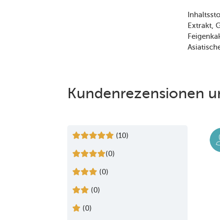
Inhaltssto
Extrakt
G
Feigenka
Asiatisch
Kundenrezensionen u
(10)
(0)
(0)
(0)
(0)