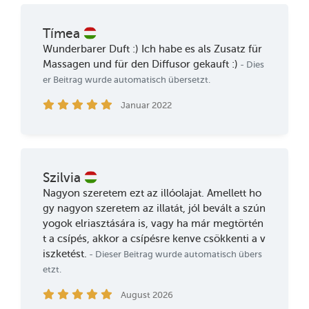
Tímea
Wunderbarer Duft :) Ich habe es als Zusatz für
Massagen und für den Diffusor gekauft :)
- Dies
er Beitrag wurde automatisch übersetzt.
Januar 2022
Szilvia
Nagyon szeretem ezt az illóolajat. Amellett ho
gy nagyon szeretem az illatát, jól bevált a szún
yogok elriasztására is, vagy ha már megtörtén
t a csípés, akkor a csípésre kenve csökkenti a v
iszketést.
- Dieser Beitrag wurde automatisch übers
etzt.
August 2026