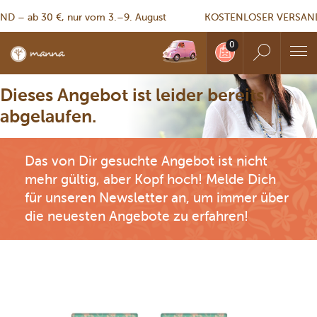
 ab 30 €, nur vom 3.–9. August
KOSTENLOSER VERSAND – a
Dieses Angebot ist leider bereits
abgelaufen.
Das von Dir gesuchte Angebot ist nicht
mehr gültig, aber Kopf hoch! Melde Dich
für unseren Newsletter an, um immer über
die neuesten Angebote zu erfahren!